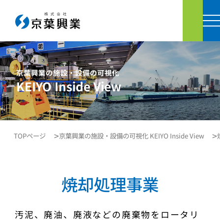
お問い
京葉興業の施設・設備の可視化
KEIYO Inside View
TOPページ
京葉興業の施設・設備の可視化 KEIYO Inside View
焼却処理事業
汚泥、廃油、廃液などの廃棄物をロータリ