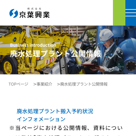
お問い
Business introduction
廃水処理プラント公開情報
TOPページ
事業紹介
廃水処理プラント公開情報
廃水処理プラント
搬入予約状況
インフォメーション
※当ページにおける公開情報、資料につい